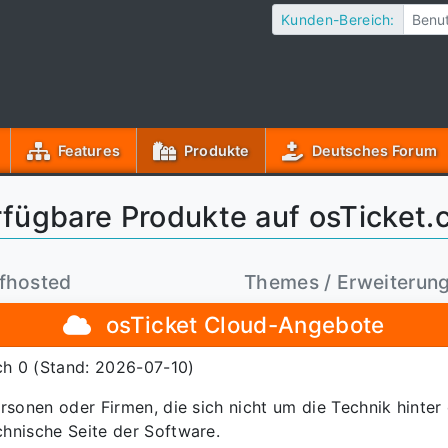
Kunden-Bereich:
(aktuell)
Features
Produkte
Deutsches Forum
fügbare Produkte auf osTicket.
lfhosted
Themes / Erweiterun
osTicket Cloud-Angebote
tch 0 (Stand: 2026-07-10)
sonen oder Firmen, die sich nicht um die Technik hinter
hnische Seite der Software.