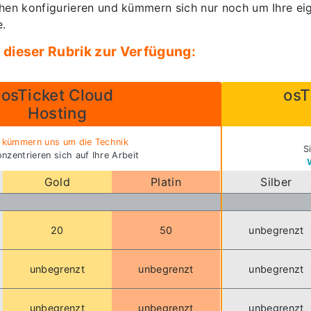
hen konfigurieren und kümmern sich nur noch um Ihre ei
e.
 dieser Rubrik zur Verfügung:
osTicket Cloud
osT
Hosting
 kümmern uns um die Technik
S
onzentrieren sich auf Ihre Arbeit
Gold
Platin
Silber
20
50
unbegrenzt
unbegrenzt
unbegrenzt
unbegrenzt
unbegrenzt
unbegrenzt
unbegrenzt