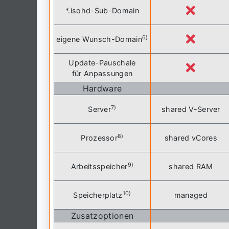
*.isohd-Sub-Domain
6)
eigene Wunsch-Domain
Update-Pauschale
für Anpassungen
Hardware
7)
Server
shared V-Server
8)
Prozessor
shared vCores
9)
Arbeitsspeicher
shared RAM
10)
Speicherplatz
managed
Zusatzoptionen