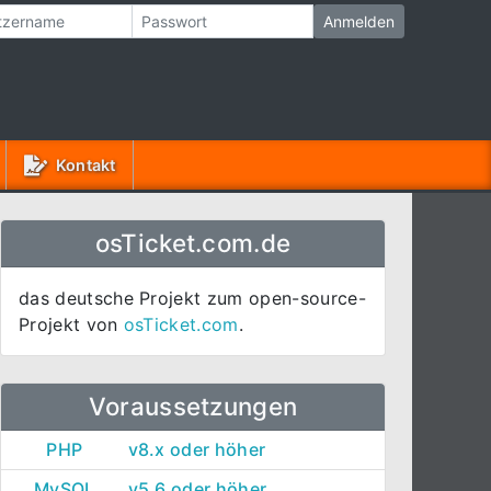
Kontakt
osTicket.com.de
das deutsche Projekt zum open-source-
Projekt von
osTicket.com
.
Voraussetzungen
PHP
v8.x oder höher
MySQL
v5.6 oder höher