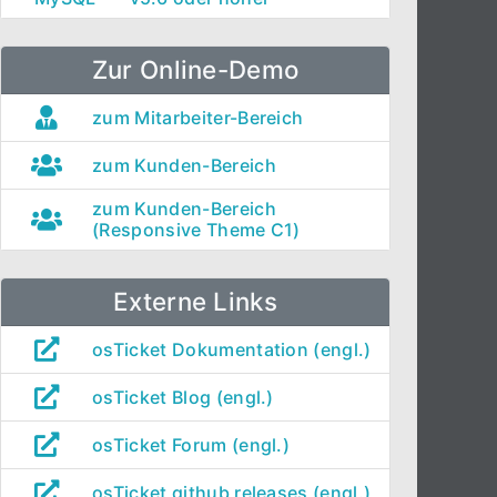
Zur Online-Demo
zum Mitarbeiter-Bereich
zum Kunden-Bereich
zum Kunden-Bereich
(Responsive Theme C1)
Externe Links
osTicket Dokumentation (engl.)
osTicket Blog (engl.)
osTicket Forum (engl.)
osTicket github releases (engl.)