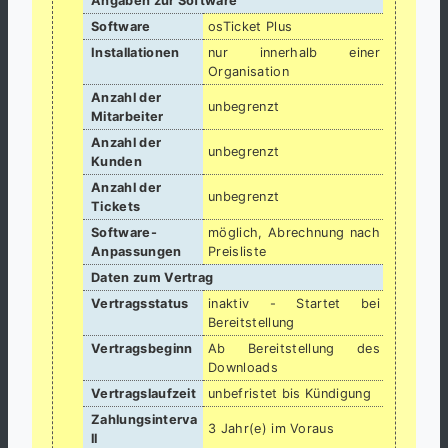
Angaben zur Software
Software
osTicket Plus
Installationen
nur innerhalb einer
Organisation
Anzahl der
unbegrenzt
Mitarbeiter
Anzahl der
unbegrenzt
Kunden
Anzahl der
unbegrenzt
Tickets
Software-
möglich, Abrechnung nach
Anpassungen
Preisliste
Daten zum Vertrag
Vertragsstatus
inaktiv - Startet bei
Bereitstellung
Vertragsbeginn
Ab Bereitstellung des
Downloads
Vertragslaufzeit
unbefristet bis Kündigung
Zahlungsinterva
3 Jahr(e) im Voraus
ll